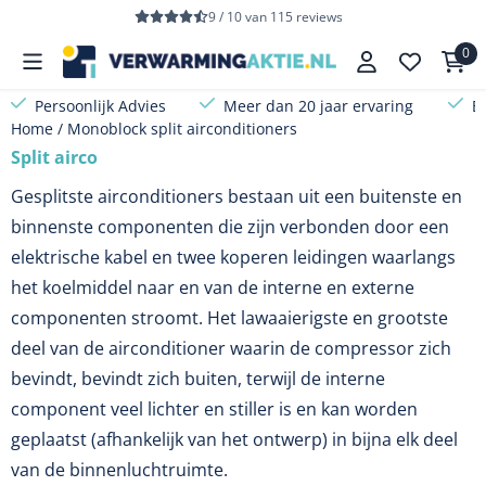
Cookievoorkeuren zijn beschikbaar. Kies instellingen of sta a
9 / 10
van
115
reviews
0
Persoonlijk Advies
Meer dan 20 jaar ervaring
B
Home
/
Monoblock split airconditioners
Split airco
Gesplitste airconditioners bestaan ​​uit een buitenste en
binnenste componenten die zijn verbonden door een
elektrische kabel en twee koperen leidingen waarlangs
het koelmiddel naar en van de interne en externe
componenten stroomt. Het lawaaierigste en grootste
deel van de airconditioner waarin de compressor zich
bevindt, bevindt zich buiten, terwijl de interne
component veel lichter en stiller is en kan worden
geplaatst (afhankelijk van het ontwerp) in bijna elk deel
van de binnenluchtruimte.