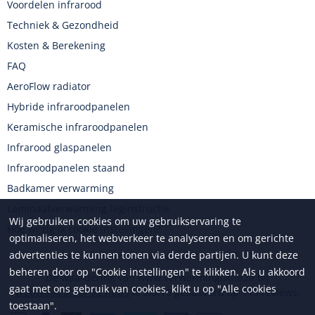
Voordelen infrarood
Techniek & Gezondheid
Kosten & Berekening
FAQ
AeroFlow radiator
Hybride infraroodpanelen
Keramische infraroodpanelen
Infrarood glaspanelen
Infraroodpanelen staand
Badkamer verwarming
Laminaatverwarming-leginstructie
Wij gebruiken cookies om uw gebruikservaring te
Hoe wijzig ik cookie instellingen?
optimaliseren, het webverkeer te analyseren en om gerichte
advertenties te kunnen tonen via derde partijen. U kunt deze
KvK: 08150161 - Btw: NL8169.635.63.B.01
beheren door op "Cookie instellingen" te klikken. Als u akkoord
De waardering van www.verwarmingaktie.nl bij
gaat met ons gebruik van cookies, klikt u op "Alle cookies
WebwinkelKeur Reviews
is 9.0/10 gebaseerd op 115 reviews.
toestaan".