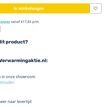
In winkelwagen
raypay
vanaf
€
17,83
p/m.
dit product?
j Verwarmingaktie.nl:
en in onze showroom
ethoden
eer naar levertijd