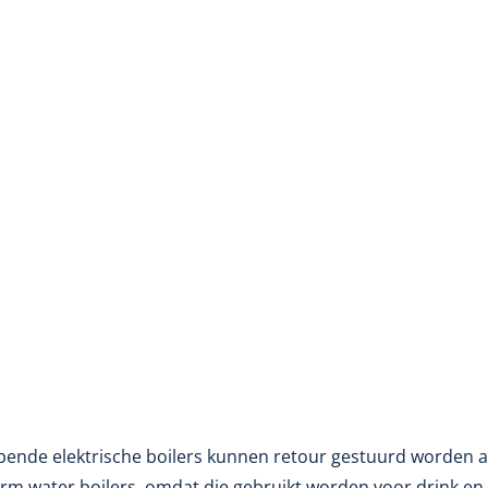
opende elektrische boilers kunnen retour gestuurd worden 
rm water boilers, omdat die gebruikt worden voor drink en