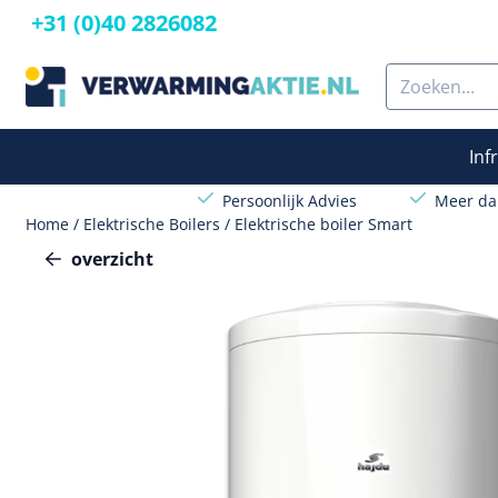
Cookievoorkeuren zijn beschikbaar. Kies instellingen of sta a
+31 (0)40 2826082
Zoeken
Inf
Persoonlijk Advies
Meer dan
Home
/
Elektrische Boilers
/
Elektrische boiler Smart
overzicht