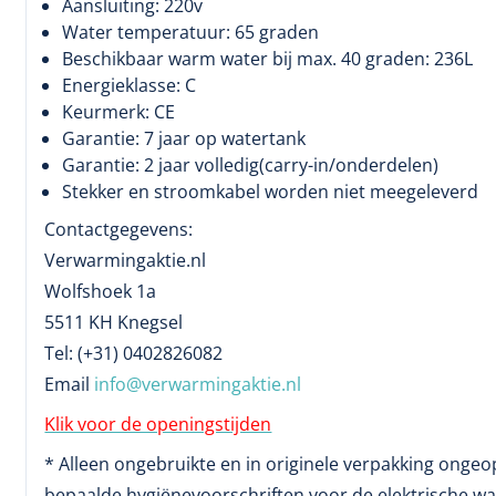
Aansluiting: 220v
Water temperatuur: 65 graden
Beschikbaar warm water bij max. 40 graden: 236L
Energieklasse: C
Keurmerk: CE
Garantie: 7 jaar op watertank
Garantie: 2 jaar volledig(carry-in/onderdelen)
Stekker en stroomkabel worden niet meegeleverd
Contactgegevens:
Verwarmingaktie.nl
Wolfshoek 1a
5511 KH Knegsel
Tel: (+31) 0402826082
Email
info@verwarmingaktie.nl
Klik voor de openingstijden
* Alleen ongebruikte en in originele verpakking onge
bepaalde hygiënevoorschriften voor de elektrische wa