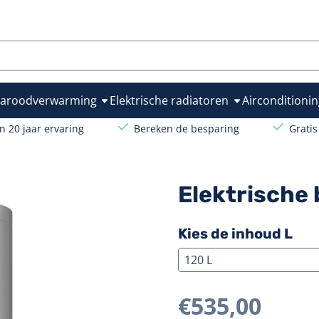
lle cookies toe.
raroodverwarming
Elektrische radiatoren
Airconditionin
 20 jaar ervaring
Bereken de besparing
Grati
Elektrische 
Kies de inhoud L
€
535,00