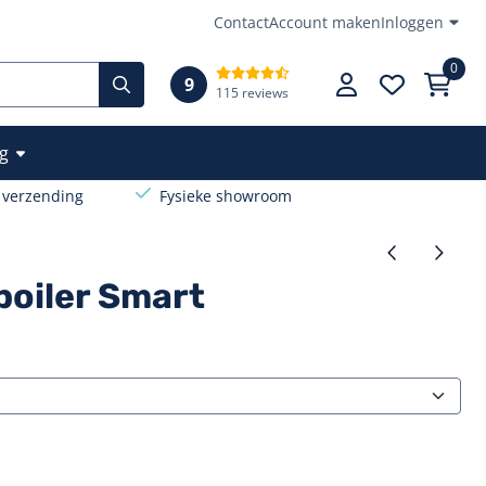
Contact
Account maken
Inloggen
0
9
115 reviews
g
s verzending
Fysieke showroom
boiler Smart